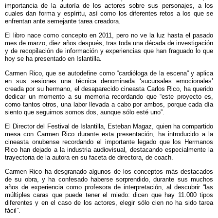
importancia de la autoría de los actores sobre sus personajes, a los
cuales dan forma y espíritu, así como los diferentes retos a los que se
enfrentan ante semejante tarea creadora.
El libro nace como concepto en 2011, pero no ve la luz hasta el pasado
mes de marzo, diez años después, tras toda una década de investigación
y de recopilación de información y experiencias que han fraguado lo que
hoy se ha presentado en Islantilla.
Carmen Rico, que se autodefine como “cardióloga de la escena” y aplica
en sus sesiones una técnica denominada ‘sucursales emocionales’
creada por su hermano, el desaparecido cineasta Carlos Rico, ha querido
dedicar un momento a su memoria recordando que “este proyecto es,
como tantos otros, una labor llevada a cabo por ambos, porque cada día
siento que seguimos somos dos, aunque sólo esté uno”.
El Director del Festival de Islantilla, Esteban Magaz, quien ha compartido
mesa con Carmen Rico durante esta presentación, ha introducido a la
cineasta onubense recordando el importante legado que los Hermanos
Rico han dejado a la industria audiovisual, destacando especialmente la
trayectoria de la autora en su faceta de directora, de coach.
Carmen Rico ha desgranado algunos de los conceptos más destacados
de su obra, y ha confesado haberse sorprendido, durante sus muchos
años de experiencia como profesora de interpretación, al descubrir “las
múltiples caras que puede tener el miedo: dicen que hay 11.000 tipos
diferentes y en el caso de los actores, elegir sólo cien no ha sido tarea
fácil”.